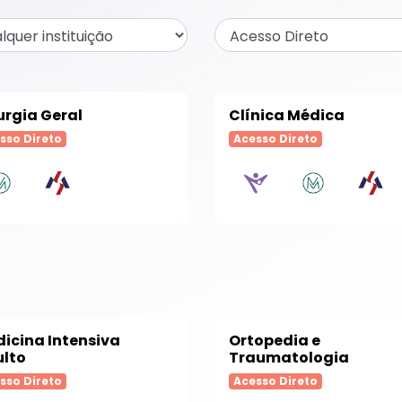
urgia Geral
Clínica Médica
sso Direto
Acesso Direto
icina Intensiva
Ortopedia e
lto
Traumatologia
sso Direto
Acesso Direto