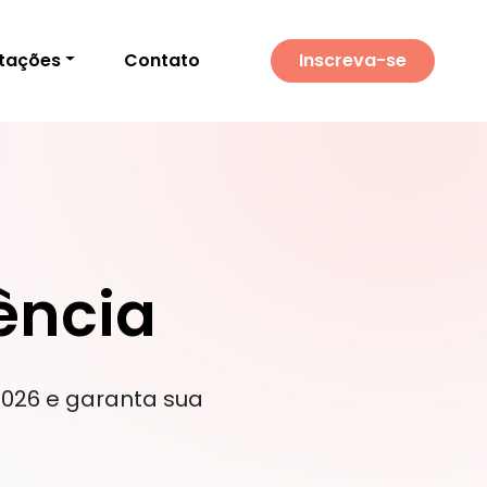
itações
Contato
Inscreva-se
ência
2026 e garanta sua