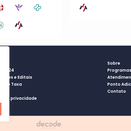
Sobre
T 2024
Programas
ações e Editais
Atendiment
ão de Taxa
Ponto Adic
so
Contato
ca de privacidade