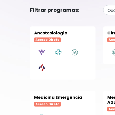
Filtrar programas:
Anestesiologia
Cir
Acesso Direto
Ace
Medicina Emergência
Med
Adu
Acesso Direto
Ace