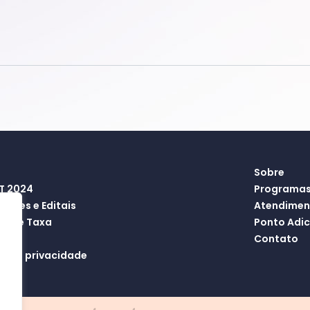
Sobre
T 2024
Programas
ações e Editais
Atendiment
ão de Taxa
Ponto Adic
so
Contato
ca de privacidade